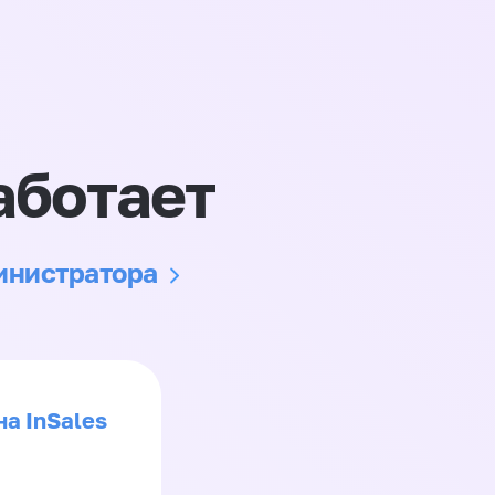
аботает
министратора
на InSales