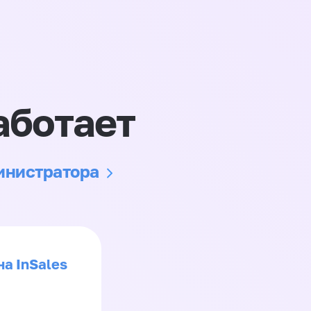
аботает
министратора
на InSales