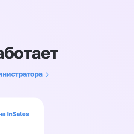
аботает
министратора
на InSales