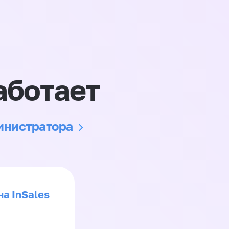
аботает
министратора
на InSales