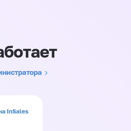
аботает
министратора
на InSales