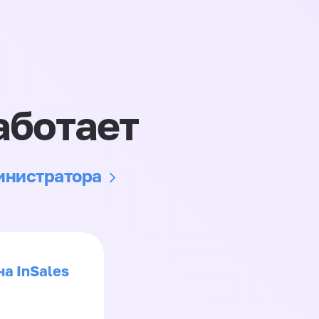
аботает
министратора
на InSales