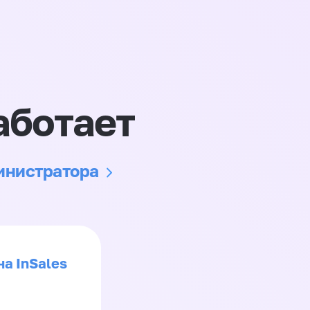
аботает
министратора
на InSales