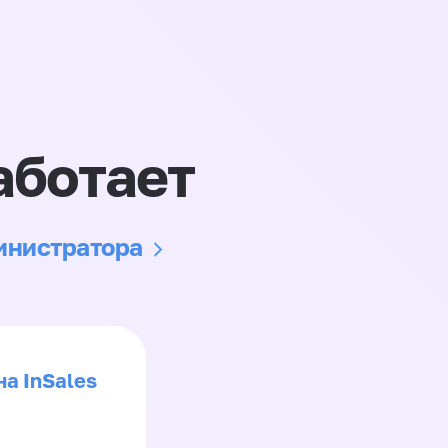
аботает
министратора
на InSales