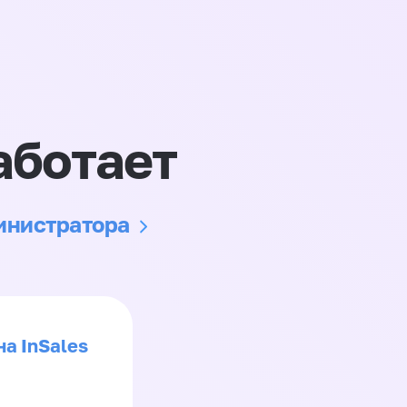
аботает
министратора
на InSales