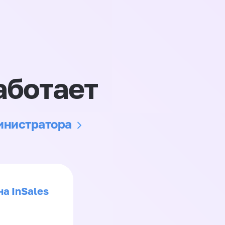
аботает
министратора
на InSales